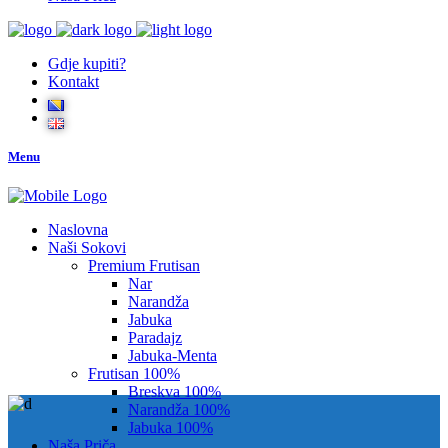
Gdje kupiti?
Kontakt
Menu
Naslovna
Naši Sokovi
Premium Frutisan
Nar
Narandža
Jabuka
Paradajz
Jabuka-Menta
Frutisan 100%
Breskva 100%
Narandža 100%
Jabuka 100%
Naša Priča