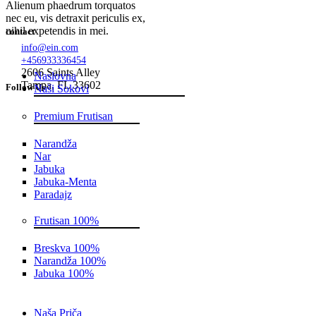
Alienum phaedrum torquatos
nec eu, vis detraxit periculis ex,
nihil expetendis in mei.
contact
info@ein.com
+456933336454
2606 Saints Alley
Naslovna
Tampa, FL 33602
Follow Us
Naši Sokovi
Premium Frutisan
Narandža
Nar
Jabuka
Jabuka-Menta
Paradajz
Frutisan 100%
Breskva 100%
Narandža 100%
Jabuka 100%
Naša Priča